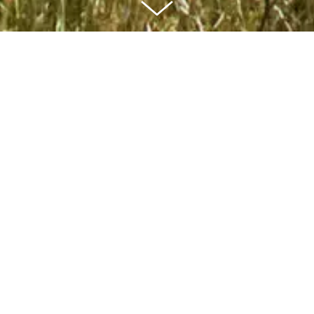
Grundstücksfläche
2
26498 m
Gebäudegrundfläche
2
4200 m
Nutzfläche
2
14250 m
Projekt
22·26 JED Schlieren